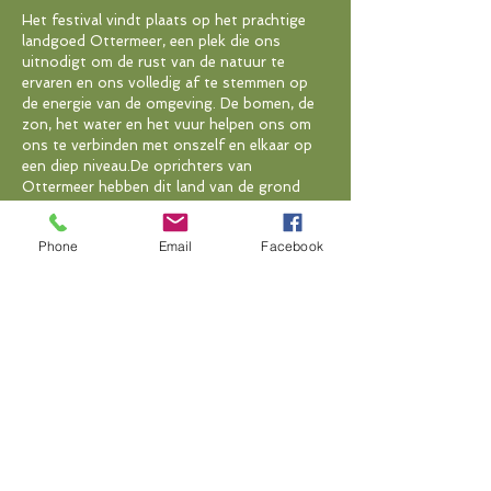
Het festival vindt plaats op het prachtige
landgoed Ottermeer, een plek die ons
uitnodigt om de rust van de natuur te
ervaren en ons volledig af te stemmen op
de energie van de omgeving. De bomen, de
zon, het water en het vuur helpen ons om
ons te verbinden met onszelf en elkaar op
een diep niveau.
De oprichters van
Ottermeer hebben dit land van de grond
af opgebouwd om mens en natuur samen
te brengen. Hun intentie is om een plek te
Phone
Email
Facebook
creëren waar mensen verbinding kunnen
maken met zichzelf, elkaar en de natuur. 23
jaar geleden was dit nog kaal
landbouwgebied. Inmiddels zijn er 50.000
bomen geplant, drie meren gecreëerd,
paarden in de natuur gehouden en
meerdere workshopruimtes gebouwd.
Ottermeer is uitgegroeid tot een magisch
toevluchtsoord—een plek om samen te
komen, te verbinden en te groeien.