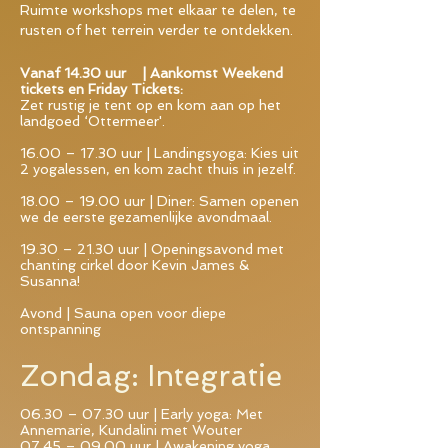
Ruimte workshops met elkaar te delen, te
rusten of het terrein verder te ontdekken.
Vanaf 14.30 uur | Aankomst Weekend
tickets en Friday Tickets:
Zet rustig je tent op en kom aan op het
landgoed ‘Ottermeer'.
16.00 – 17.30 uur | Landingsyoga: Kies uit
2 yogalessen, en kom zacht thuis in jezelf.
18.00 – 19.00 uur | Diner: Samen openen
we de eerste gezamenlijke avondmaal.
19.30 – 21.30 uur | Openingsavond met
chanting cirkel door Kevin James &
Susanna!
Avond | Sauna open voor diepe
ontspanning
Zondag: Integratie
06.30 – 07.30 uur | Early yoga: Met
Annemarie, Kundalini met Wouter
07.45 – 09.00 uur | Awakening yoga,