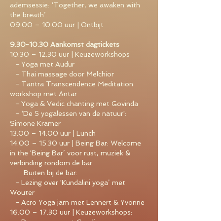
ademsessie: ‘Together, we awaken with
the breath’.
09.00 – 10.00 uur | Ontbijt
9.30-10.30
Aankomst dagtickets
10.30 – 12.30 uur | Keuzeworkshops
- Yoga met Audur
- Thai massage door Melchior
- Tantra Transcendence Meditation
workshop met Antar
- Yoga & Vedic chanting met Govinda
- ‘De 5 yogalessen van de natuur':
Simone Kramer
13.00 – 14.00 uur | Lunch
14.00 – 15.30 uur | Being Bar: Welcome
in the 'Being Bar’ voor rust, muziek &
verbinding rondom de bar.
Buiten bij de bar:
- Lezing over 'Kundalini yoga’ met
Wouter
- Acro Yoga jam met Lennert & Yvonne
16.00 – 17.30 uur | Keuzeworkshops: