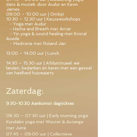
dans & muziek: door Audur en Kevin
James
09.00 – 10.00 uur | Ontbijt
10.30 – 12.30 uur | Keuzeworkshops
- Yoga met Audur
- Hatha and Breath met Antar
- Yin yoga & sound healing met Kristal
Aoede
- Meditatie met Roland Jan
13.00 – 14.00 uur | Lunch
14.30 – 15.30 uur | Afsluitritueel: we
landen, bedanken en keren met een gevoel
van heelheid huiswaarts.
Zaterdag:
9.30-10.30
Aankomst dagticktes
06.30 – 07.30 uur | Early morning yoga:
Kundalini yoga met Wouter & Astanga
met Jurre
07.45 – 09.00 uur | Collectieve